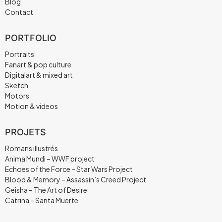
Blog
Contact
PORTFOLIO
Portraits
Fanart & pop culture
Digitalart & mixed art
Sketch
Motors
Motion & videos
PROJETS
Romans illustrés
Anima Mundi – WWF project
Echoes of the Force – Star Wars Project
Blood & Memory – Assassin’s Creed Project
Geisha – The Art of Desire
Catrina – Santa Muerte