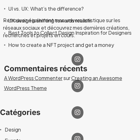
UI vs. UX: What’s the difference?
Retrouvez également mon univers artistique sur les
UX design is shifting towards realism
réseaux sociaux et découvrez mes dernières créations,
Best Tools to Collect Design Inspiration for Designers
recherches et projets en cours.
How to create a NFT project and get a money
Commentaires récents
A WordPress Commenter
sur
Creating an Awesome
WordPress Theme
Catégories
Design